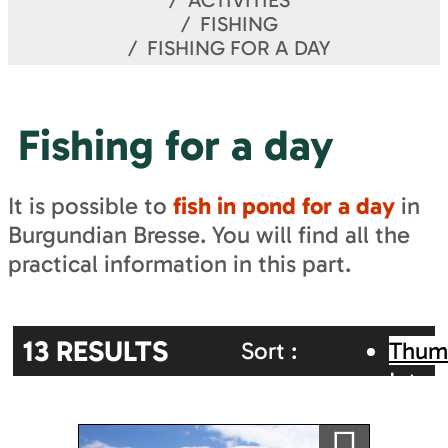
ACTIVITIES
FISHING
FISHING FOR A DAY
Fishing for a day
It is possible to
fish in pond for a day
in
Burgundian Bresse. You will find all the
practical information in this part.
13
RESULTS
Sort :
Thum
Inter
Random
Alphabetic
map
Ajouter a ma sélection