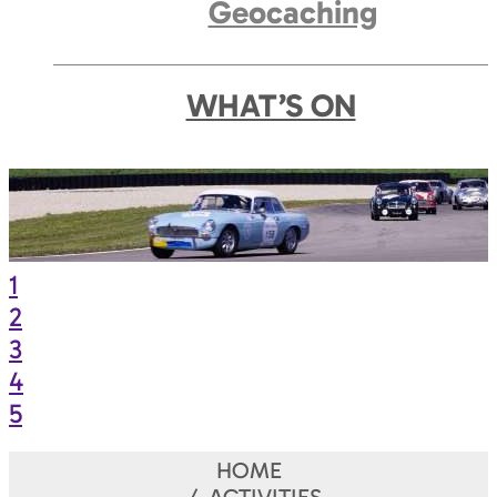
Geocaching
WHAT’S ON
1
2
3
4
5
HOME