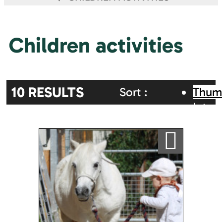
Children activities
10
RESULTS
Sort :
Thum
Inter
Random
Alphabetic
map
Ajouter a ma sélection