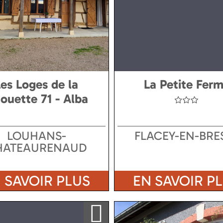
Les Loges de la
La Petite Fer
ouette 71 - Alba
LOUHANS-
FLACEY-EN-BRE
HATEAURENAUD
 SAVOIR PLUS
EN SAVOIR P
Ajouter a ma sélection