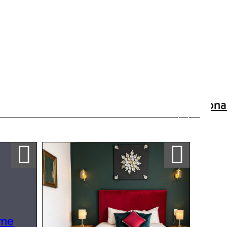
urnished
1 star / ear /
key
(
1
)
rking and
age
(
133
)
rden, terrace,
cony
(
140
)
by equipment
Thumbnai
Interacti
map
Ajouter a ma sélection
Ajouter a ma sélection