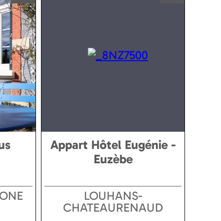
us
Appart Hôtel Eugénie -
Euzèbe
AONE
LOUHANS-
CHATEAURENAUD