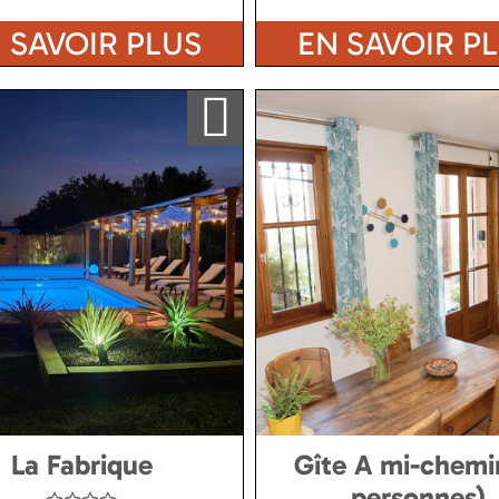
 SAVOIR PLUS
EN SAVOIR P
Ajouter a ma sélection
La Fabrique
Gîte A mi-chemi
personnes)