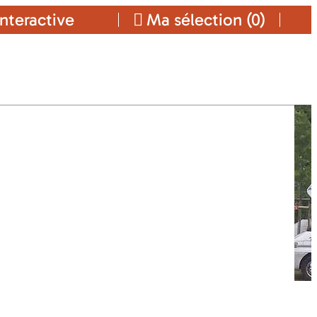
nteractive
Ma sélection (
0
)