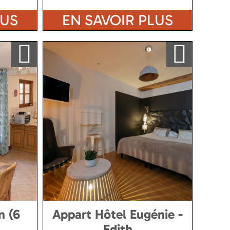
LUS
EN SAVOIR PLUS
Ajouter a ma sélection
Ajouter a ma sélection
n (6
Appart Hôtel Eugénie -
Edith