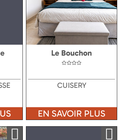
me
Le Bouchon
SSE
CUISERY
LUS
EN SAVOIR PLUS
Ajouter a ma sélection
Ajouter a ma sélection