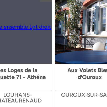
Les Loges de la
Aux Volets Ble
uette 71 - Athéna
d'Ouroux
LOUHANS-
OUROUX-SUR-S
HATEAURENAUD