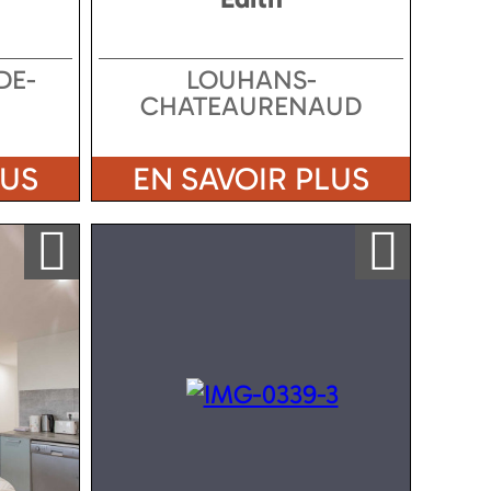
DE-
LOUHANS-
CHATEAURENAUD
LUS
EN SAVOIR PLUS
Ajouter a ma sélection
Ajouter a ma sélection