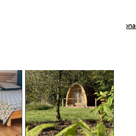
Thumbnai
Interacti
map
Ajouter a ma sélection
Ajouter a ma sélection