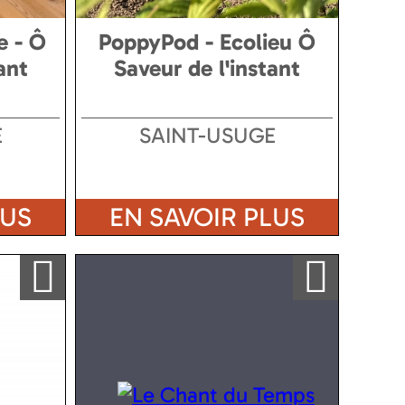
e - Ô
PoppyPod - Ecolieu Ô
ant
Saveur de l'instant
E
SAINT-USUGE
LUS
EN SAVOIR PLUS
Ajouter a ma sélection
Ajouter a ma sélection