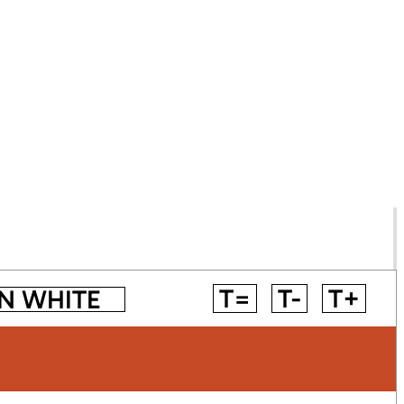
T=
T-
T+
N WHITE