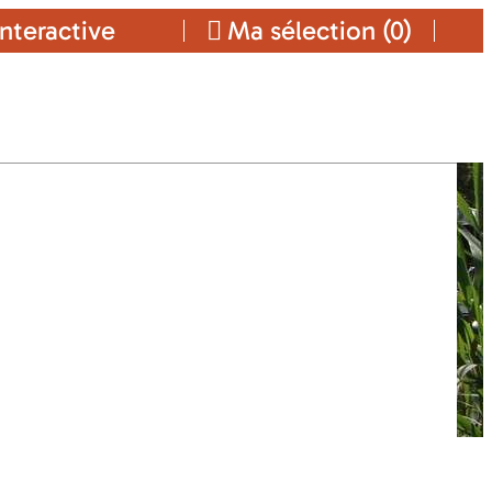
nteractive
Ma sélection (
0
)